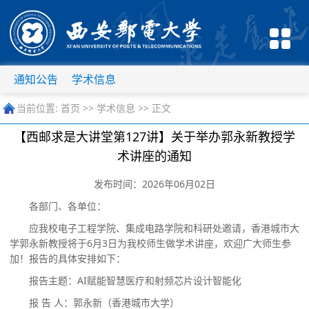
通知公告
学术信息
当前位置:
首页
>>
学术信息
>> 正文
【西邮求是大讲堂第127讲】关于举办郭永新教授学
术讲座的通知
发布时间：2026年06月02日
各部门、各单位：
应我校电子工程学院、集成电路学院和科研处邀请，
香港城市大
学郭永新教授
将于
6
月
3
日为我校师生做学术讲座，欢迎广大师生参
加！报告的具体安排如下：
报告主题
：
AI
赋能智慧医疗和射频芯片设计智能化
报
告
人
：
郭永新
（
香港城市大学
）