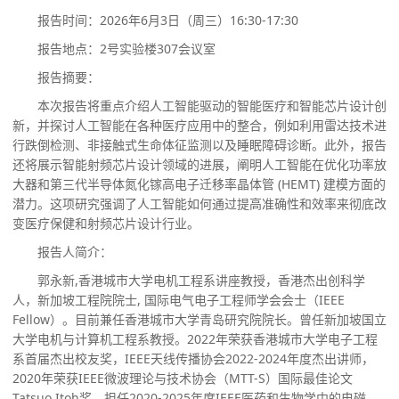
报告时间
：
202
6
年
6
月
3
日（周
三
）
1
6
:
3
0-
17
:30
报告地点
：
2号实验楼307会议室
报告摘要
：
本次报告将重点介绍人工智能驱动的智能医疗和智能芯片设计创
新，并探讨人工智能在各种医疗应用中的整合，例如利用雷达技术进
行跌倒检测、非接触式生命体征监测以及睡眠障碍诊断。此外，报告
还将展示智能射频芯片设计领域的进展，阐明人工智能在优化功率放
大器和第三代半导体氮化镓高电子迁移率晶体管
(
HEMT
) 建模方面的
潜力。这项研究强调了人工智能如何通过提高准确性和效率来彻底改
变医疗保健和射频芯片设计行业。
报告人简介
：
郭永新
,香港城市大学电机工程系讲座教授，香港杰出创科学
人，新加坡工程院院士, 国际电气电子工程师学会会士（
IEEE
Fellow
）。目前兼任香港城市大学青岛研究院院长。曾任新加坡国立
大学电机与计算机工程系教授。
2022年荣获香港城市大学电子工程
系首届杰出校友奖，
IEEE
天线传播协会
2022-2024年度杰出讲师，
2020年荣获
IEEE
微波理论与技术协会（
MTT-S
）国际最佳论文
Tatsuo Itoh
奖。担任
2020-2025年度
IEEE
医药和生物学中的电磁、