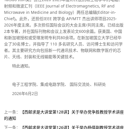
射频和微波汇刊（
IEEE Journal of Electromagnetics, RF and
Microwave in Medicine and Biology
）两任总编辑
(
Editor-in-
Chief
)。此外，还担任IEEE 跨学会 AP/MTT 杰出讲师项目2025-
2026年度主席。多次担任国际会议的大会主席/共同主席。已经出版
2本专著，并在国际刊物和会议上发表论文600余篇。获美国、中国
和新加坡授权或受理发明专利共80余项。在新加坡国立大学已经毕
业了30名博士，并指导了 110 多名研究人员、访问博士生和访问学
者。其主要研究方向包括新一代通讯技术、物联网和数字医疗的芯
片、天线、封装和无线输能等关键技术。
特此通知。
电子工程学院、集成电路学院、
国际交流处、科研处
2026年6月2日
上一条：
【西邮求是大讲堂第128讲】关于举办党争胜教授学术讲座
的通知
下一条：
【西邮求是大讲堂第126讲】关于举办杨倩副教授学术讲座