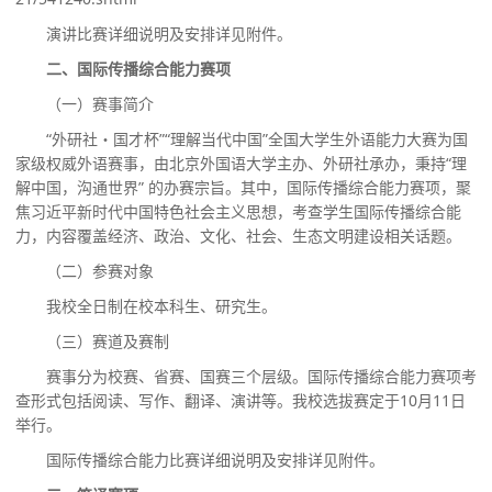
演讲
比赛详细说明及安排详见附件。
二、国际传播综合能力赛项
（一）赛事简介
“外研社・国才杯”“理解当代中国”全国大学生外语能力大赛为国
家级权威外语赛事，由北京外国语大学主办、外研社承办，秉持“理
解中国，沟通世界” 的办赛宗旨。
其中，
国际传播综合能力赛项，聚
焦习近平新时代中国特色社会主义思想，考查学生国际传播综合能
力，内容覆盖
经济、政治、文化、社会、生态文明建设
相关话题。
（二）参赛对象
我校全日制在校本科生、研究生。
（三）赛道及赛制
赛事分为校赛、省赛、国赛三个层级。国际传播综合能力赛项考
查形式包括阅读、写作、翻译、演讲等。我校选拔赛定于
10月11日
举行。
国际传播综合能力
比赛详细说明及安排详见附件。