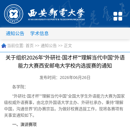
通知公告
学术信息
当前位置:
首页
>>
通知公告
>> 正文
关于组织2026年“外研社·国才杯”“理解当代中国”外语
能力大赛西安邮电大学校内选拔赛的通知
发布时间：2026年06月26日
各学院
：
“
外研社
·国才杯
”“
理解当代中国
”
全国大学生外语能力大赛为国家
级权威外语赛事，由北京外国语大学主办、外研社承办，秉持
“
理解
中国，沟通世界
”
的办赛宗旨。为做好校
赛
选拔工作，现将各赛项
有
关事宜通知如下
。
一、演讲赛项