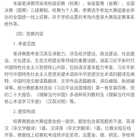
本届笔译赛项采用校级初赛（校赛）、省级复赛（省赛）、全国
决赛（国赛）三级赛制。校赛为个人赛，参赛选手参加大赛组委会举
办的全国统一线上初赛，并于学校设置的考场内登录大赛指定赛事系
统作答。
（四）竞赛内容
1. 考查范围
笔译赛题考查汉英互译能力，涉及经济建设、政治建设、社会建
设、文化建设、生态文明建设等领域的重要话题，涵盖习近平新时代
中国特色社会主义思想核心内容，包括语言基本能力考查、习近平新
时代中国特色社会主义思想关键术语和中华思想文化术语的翻译及阐
释、中国时政文献语篇翻译、文学作品选篇翻译、译后编辑、新闻编
译等。部分赛题素材选自《习近平谈治国理政》第一卷至第四卷、党
的二十大报告、《理解当代中国》多语种系列教材及《理解当代中国
核心术语学习手册》（汉英对照）等。
2. 题型构成
校赛赛题由大赛组委会统一提供，题型包含客观题若干道、英译
汉（非文学翻译）
1篇、汉译英（非文学翻译）1篇。比赛全程在线
作答，根据线上初赛机考成绩评定奖项，设置金、银、铜奖。学校将