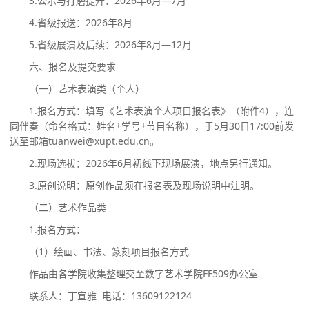
3.公示与打磨提升：2026年6月—7月
4.省级报送：2026年8月
5.省级展演及后续：2026年8月—12月
六、
报名及提交要求
（一）艺术表演类（个人）
1.报名方式：填写《艺术表演个人项目报名表》（附件4），连
同伴奏（命名格式：姓名+学号+节目名称），于5月30日17:00前发
送至邮箱tuanwei@xupt.edu.cn。
2.现场选拔：2026年6月初线下现场展演，地点另行通知。
3.原创说明：原创作品须在报名表及现场说明中注明。
（
二
）艺术
作品
类
1.报名方式：
（1）绘画、书法、篆刻项目报名方式
作品由各学院收集整理交至数字艺术学院FF509办公室
联系人：丁宣雅 电话：13609122124